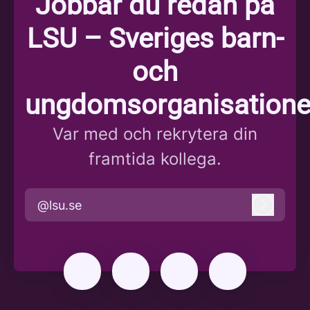
Jobbar du redan på
LSU – Sveriges barn-
och
ungdomsorganisatione
Var med och rekrytera din
framtida kollega.
@lsu.se
Logga i